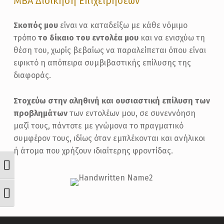
MBA Διοίκηση Επιχειρήσεων
Σκοπός μου
είναι να καταδείξω με κάθε νόμιμο
τρόπο
το δίκαιο του εντολέα μου
και να ενισχύω τη
θέση του, χωρίς βεβαίως να παραλείπεται όπου είναι
εφικτό η απόπειρα συμβιβαστικής επίλυσης της
διαφοράς.
Στοχεύω στην αληθινή και ουσιαστική επίλυση των
προβλημάτων
των εντολέων μου, σε συνεννόηση
μαζί τους, πάντοτε με γνώμονα το πραγματικό
συμφέρον τους, ιδίως όταν εμπλέκονται και ανήλικοι
ή άτομα που χρήζουν ιδιαίτερης φροντίδας.
ΕΝΑΛΛΑΓΉ ΥΨΗΛΉΣ ΑΝΤΊΘΕΣΗΣ
ΕΝΑΛΛΑΓΉ ΜΕΓΈΘΟΥΣ ΓΡΑΜΜΆΤΩ
Skip back to main navigation