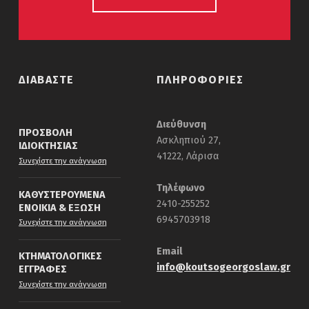
ΔΙΑΒΑΣΤΕ
ΠΛΗΡΟΦΟΡΙΕΣ
Διεύθυνση
ΠΡΟΣΒΟΛΗ
Ασκληπιού 27,
ΙΔΙΟΚΤΗΣΙΑΣ
41222, Λάρισα
“Προσβολη Ιδιοκτησιας”
Συνεχίστε την ανάγνωση
Τηλέφωνο
ΚΑΘΥΣΤΕΡΟΥΜΕΝΑ
2410-255252
ΕΝΟΙΚΙΑ & ΕΞΩΣΗ
“Καθυστερουμενα ενοικια & εξωση”
6945703918
Συνεχίστε την ανάγνωση
Email
ΚΤΗΜΑΤΟΛΟΓΙΚΕΣ
info@koutsogeorgoslaw.gr
ΕΓΓΡΑΦΕΣ
“Κτηματολογικες εγγραφες”
Συνεχίστε την ανάγνωση