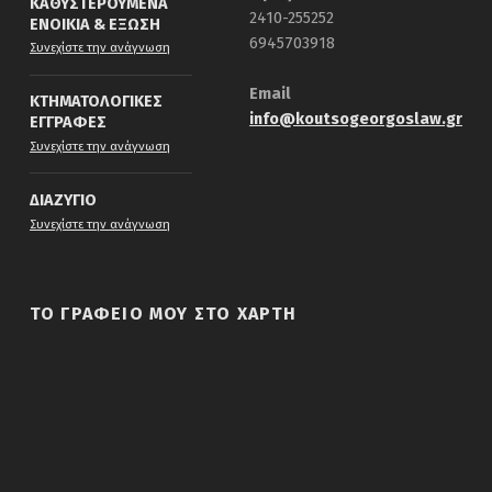
ΚΑΘΥΣΤΕΡΟΥΜΕΝΑ
2410-255252
ΕΝΟΙΚΙΑ & ΕΞΩΣΗ
“Καθυστερουμενα ενοικια & εξωση”
6945703918
Συνεχίστε την ανάγνωση
Email
ΚΤΗΜΑΤΟΛΟΓΙΚΕΣ
info@koutsogeorgoslaw.gr
ΕΓΓΡΑΦΕΣ
“Κτηματολογικες εγγραφες”
Συνεχίστε την ανάγνωση
ΔΙΑΖΥΓΙΟ
“Διαζυγιο”
Συνεχίστε την ανάγνωση
ΤΟ ΓΡΑΦΕΙΟ ΜΟΥ ΣΤΟ ΧΑΡΤΗ