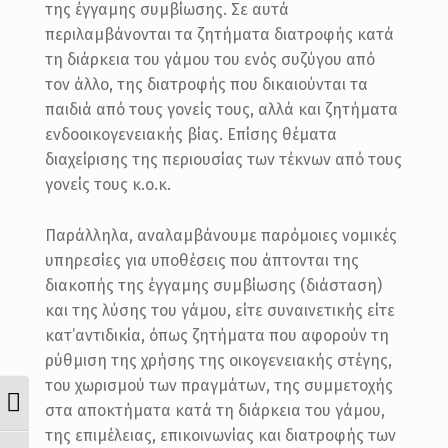
της έγγαμης συμβίωσης. Σε αυτά
περιλαμβάνονται τα ζητήματα διατροφής κατά
τη διάρκεια του γάμου του ενός συζύγου από
τον άλλο, της διατροφής που δικαιούνται τα
παιδιά από τους γονείς τους, αλλά και ζητήματα
ενδοοικογενειακής βίας. Επίσης θέματα
διαχείρισης της περιουσίας των τέκνων από τους
γονείς τους κ.ο.κ.
Παράλληλα, αναλαμβάνουμε παρόμοιες νομικές
υπηρεσίες για υποθέσεις που άπτονται της
διακοπής της έγγαμης συμβίωσης (διάσταση)
και της λύσης του γάμου, είτε συναινετικής είτε
κατ’αντιδικία, όπως ζητήματα που αφορούν τη
ρύθμιση της χρήσης της οικογενειακής στέγης,
του χωρισμού των πραγμάτων, της συμμετοχής
ΕΝΑΛΛΑΓΉ ΥΨΗΛΉΣ ΑΝΤΊΘΕΣΗΣ
στα αποκτήματα κατά τη διάρκεια του γάμου,
της επιμέλειας, επικοινωνίας και διατροφής των