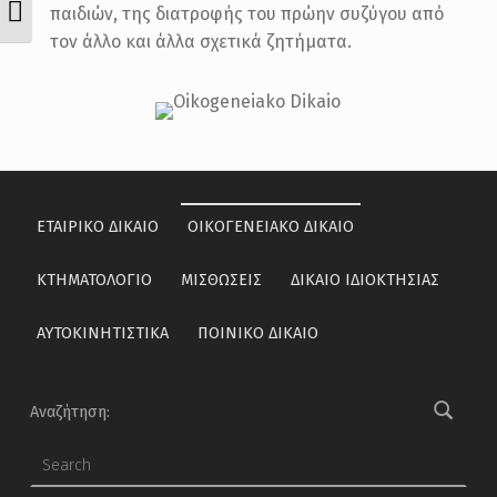
ΕΝΑΛΛΑΓΉ ΜΕΓΈΘΟΥΣ ΓΡΑΜΜΆΤΩ
παιδιών, της διατροφής του πρώην συζύγου από
τον άλλο και άλλα σχετικά ζητήματα.
Skip back to main navigation
ΕΤΑΙΡΙΚΟ ΔΙΚΑΙΟ
ΟΙΚΟΓΕΝΕΙΑΚΟ ΔΙΚΑΙΟ
ΚΤΗΜΑΤΟΛOΓΙΟ
ΜΙΣΘΩΣΕΙΣ
ΔΙΚΑΙΟ ΙΔΙΟΚΤΗΣΙΑΣ
ΑΥΤΟΚΙΝΗΤΙΣΤΙΚΑ
ΠΟΙΝΙΚΟ ΔΙΚΑΙΟ
Αναζήτηση: