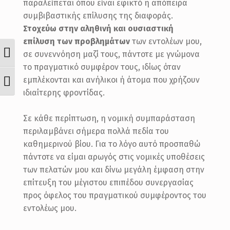
παραλείπεται όπου είναι εφικτό η απόπειρα
συμβιβαστικής επίλυσης της διαφοράς.
Στοχεύω στην αληθινή και ουσιαστική
επίλυση των προβλημάτων
των εντολέων μου,
ΕΝΑΛΛΑΓΉ ΥΨΗΛΉΣ ΑΝΤΊΘΕΣΗΣ
σε συνεννόηση μαζί τους, πάντοτε με γνώμονα
το πραγματικό συμφέρον τους, ιδίως όταν
ΕΝΑΛΛΑΓΉ ΜΕΓΈΘΟΥΣ ΓΡΑΜΜΆΤΩ
εμπλέκονται και ανήλικοι ή άτομα που χρήζουν
ιδιαίτερης φροντίδας.
Σε κάθε περίπτωση, η νομική συμπαράσταση
περιλαμβάνει σήμερα πολλά πεδία του
καθημερινού βίου. Για το λόγο αυτό προσπαθώ
πάντοτε να είμαι αρωγός στις νομικές υποθέσεις
των πελατών μου και δίνω μεγάλη έμφαση στην
επίτευξη του μέγιστου επιπέδου συνεργασίας
προς όφελος του πραγματικού συμφέροντος του
εντολέως μου.