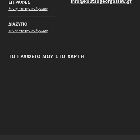
info@koutsogeorgoslaw.gr
ΕΓΓΡΑΦΕΣ
“Κτηματολογικες εγγραφες”
Συνεχίστε την ανάγνωση
ΔΙΑΖΥΓΙΟ
“Διαζυγιο”
Συνεχίστε την ανάγνωση
ΤΟ ΓΡΑΦΕΙΟ ΜΟΥ ΣΤΟ ΧΑΡΤΗ